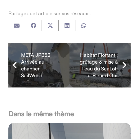
Partagez cet article sur vos réseaux :
META JPB52
Habitat Flottant :
Arrivée au
grûtage & mise à
chantier
l’eau du SeaLoft
SailWood
« Fleur d’Ô »
Dans le même thème