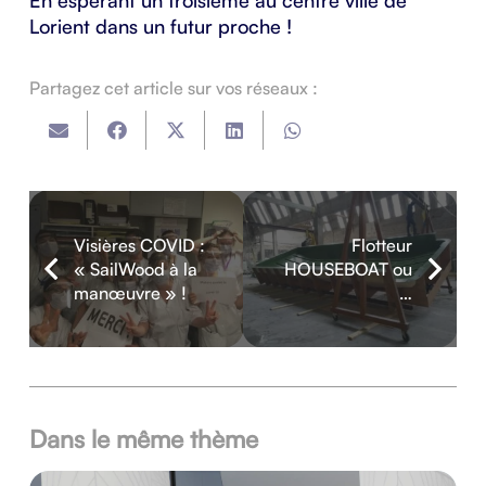
En espérant un troisième au centre ville de
Lorient dans un futur proche !
Partagez cet article sur vos réseaux :
Visières COVID :
Flotteur
« SailWood à la
HOUSEBOAT ou
manœuvre » !
…
Dans le même thème