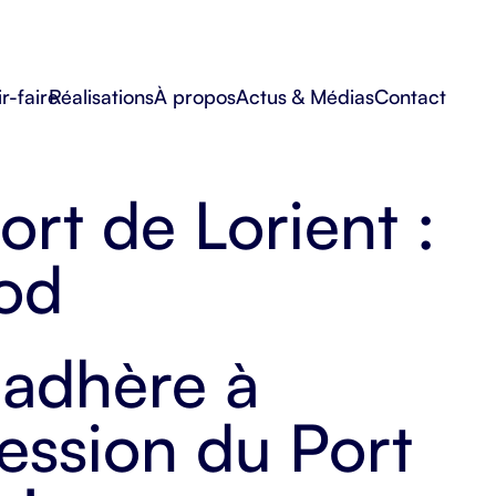
r-faire
Réalisations
À propos
Actus & Médias
Contact
ort de Lorient :
od
adhère à
fession du Port