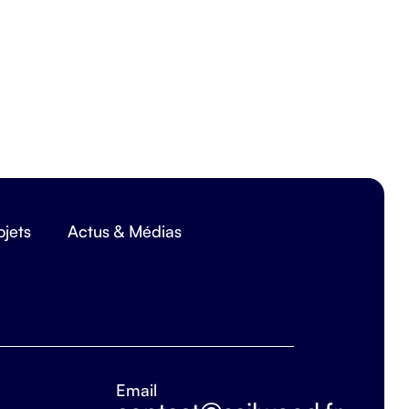
ojets
Actus & Médias
Email