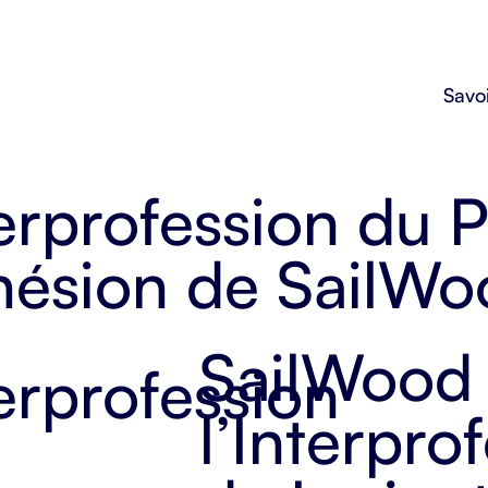
Savoi
erprofession du P
hésion de SailWo
SailWood 
l’
Interpro