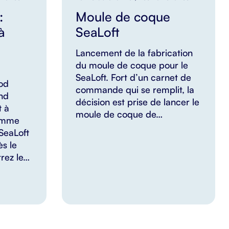
:
Moule de coque
à
SeaLoft
Lancement de la fabrication
du moule de coque pour le
SeaLoft. Fort d’un carnet de
od
commande qui se remplit, la
ond
décision est prise de lancer le
t à
moule de coque de…
Comme
SeaLoft
ès le
rrez le…