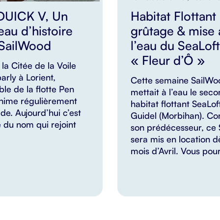
DUICK V, Un
Habitat Flottant 
au d’histoire
grûtage & mise 
 SailWood
l’eau du SeaLoft
« Fleur d’Ô »
la Citée de la Voile
arly à Lorient,
Cette semaine SailWo
le de la flotte Pen
mettait à l’eau le sec
nime régulièrement
habitat flottant SeaLof
de. Aujourd’hui c’est
Guidel (Morbihan). 
 du nom qui rejoint
son prédécesseur, ce 
sera mis en location d
mois d’Avril. Vous pou