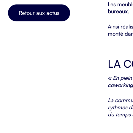
Les meub
bureaux
.
Retour aux actus
Ainsi réal
monté dans
LA 
« En plei
coworking 
La communa
rythmes d
du temps e