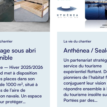
 chantier
La vie du chantier
age sous abri
Anthénea / Seal
nible
Un partenariat straté
service du tourisme
ge – Hiver 2025/2026
expérientiel flottant. 
d met à disposition
pionniers de l’habitat f
s places dans son
conjuguent leur vision
de 1000 m², situé à
répondre ensemble à l
s de l’aire de
du tourisme insolite su
ion navale. Un espace
Portées par des…
our protéger…