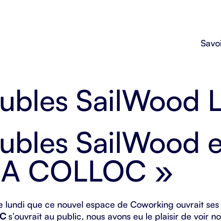
Savoi
ubles SailWood
ubles SailWood e
LA COLLOC »
e lundi que ce
nouvel espace de Coworking
ouvrait ses
OC
s’ouvrait au public, nous avons eu le plaisir de voir n