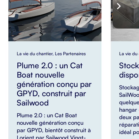
La vie du chantier
,
Les Partenaires
La vie du
Plume 2.0 : un Cat
Stock
Boat nouvelle
dispo
génération conçu par
Stocka
GPYD, construit par
SailWoo
Sailwood
quelque
hangar 
Plume 2.0 : un Cat Boat
deux pa
nouvelle génération conçu
réparat
par GPYD, bientôt construit à
idéal p
Lorient par Sailwood Vingt-