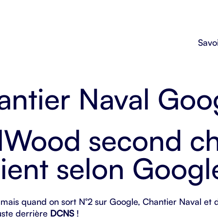
Savoi
ntier Naval Goog
ilWood second ch
ient selon Googl
t mais quand on sort N°2 sur
Google
, Chantier Naval et 
uste derrière
DCNS
!