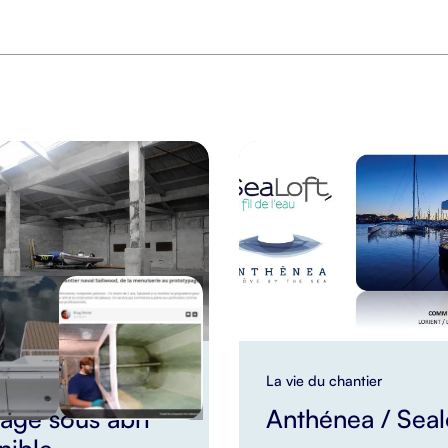
 chantier
La vie du chantier
age sous abri
Anthénea / Seal