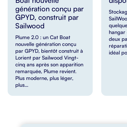
Boat nouvelle
dispo
génération conçu par
Stocka
GPYD, construit par
SailWoo
Sailwood
quelque
hangar 
Plume 2.0 : un Cat Boat
deux pa
nouvelle génération conçu
réparat
par GPYD, bientôt construit à
idéal p
Lorient par Sailwood Vingt-
cinq ans après son apparition
remarquée, Plume revient.
Plus moderne, plus léger,
plus…