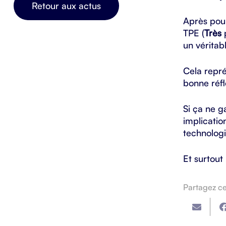
Retour aux actus
Après pour
TPE (
Très
p
un véritabl
Cela repré
bonne réfl
Si ça ne g
implicatio
technologi
Et surtout
Partagez cet