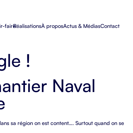
r-faire
Réalisations
À propos
Actus & Médias
Contact
le !
antier Naval
e
dans sa région on est content…. Surtout quand on se