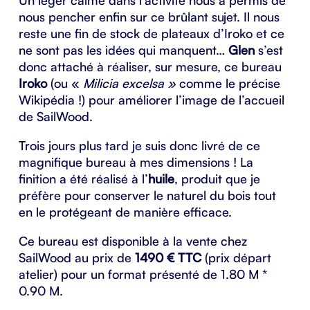
Un léger calme dans l’activité nous a permis de
nous pencher enfin sur ce brûlant sujet. Il nous
reste une fin de stock de plateaux d’Iroko et ce
ne sont pas les idées qui manquent…
Glen
s’est
donc attaché à réaliser, sur mesure, ce bureau
Iroko
(ou «
Milicia excelsa »
comme le précise
Wikipédia !)
pour améliorer l’image de l’accueil
de SailWood.
Trois jours plus tard je suis donc livré de ce
magnifique bureau à mes dimensions ! La
finition a été réalisé à l’
huile
, produit que je
préfère pour conserver le naturel du bois tout
en le protégeant de manière efficace.
Ce bureau est disponible à la vente chez
SailWood au prix de
1490 € TTC
(prix départ
atelier) pour un format présenté de 1.80 M *
0.90 M.