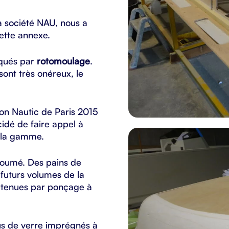
a société
NAU
, nous a
ette annexe.
iqués par
rotomoulage
.
sont très onéreux, le
on Nautic de Paris 2015
idé de faire appel à
 la gamme.
Okoumé. Des pains de
 futurs volumes de la
obtenues par ponçage à
sus de verre imprégnés à