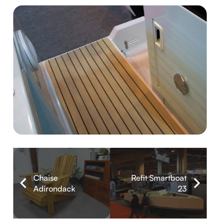
Chaise
Refit Smartboat
Adirondack
23